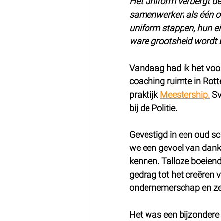
Het uniform verbergt de
samenwerken als één onv
uniform stappen, hun ei
ware grootsheid wordt b
Vandaag had ik het voorr
coaching ruimte in Rott
praktijk 
Meestership.
 Sv
bij de Politie.
Gevestigd in een oud s
we een gevoel van dankb
kennen. Talloze boeiend
gedrag tot het creëren v
ondernemerschap en zel
Het was een bijzondere 