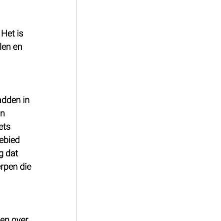
Het is 
len en 
adden in 
n 
ets 
ebied 
 dat 
rpen die 
en over 