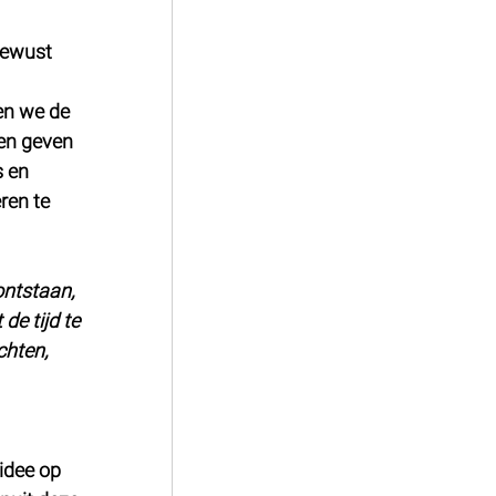
bewust 
en we de 
en geven 
 en 
ren te 
ntstaan, 
e tijd te 
chten, 
idee op 