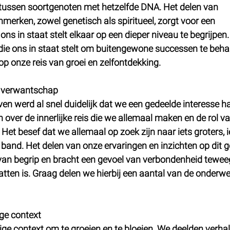
g tussen soortgenoten met hetzelfde DNA. Het delen van 
erken, zowel genetisch als spiritueel, zorgt voor een 
s in staat stelt elkaar op een dieper niveau te begrijpen. 
die ons in staat stelt om buitengewone successen te beha
op onze reis van groei en zelfontdekking.
e verwantschap
en werd al snel duidelijk dat we een gedeelde interesse h
en over de innerlijke reis die we allemaal maken en de rol va
 Het besef dat we allemaal op zoek zijn naar iets groters, i
 band. Het delen van onze ervaringen en inzichten op dit g
an begrip en bracht een gevoel van verbondenheid teweeg
atten is. Graag delen we hierbij een aantal van de onderwe
ige context
ige context om te groeien en te bloeien. We deelden verhal