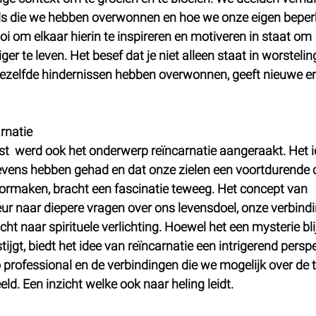
ls die we hebben overwonnen en hoe we onze eigen beper
 om elkaar hierin te inspireren en motiveren in staat om 
er te leven. Het besef dat je niet alleen staat in worstelin
 dezelfde hindernissen hebben overwonnen, geeft nieuwe en
rnatie
t  werd ook het onderwerp reïncarnatie aangeraakt. Het i
evens hebben gehad en dat onze zielen een voortdurende 
oormaken, bracht een fascinatie teweeg. Het concept van 
eur naar diepere vragen over ons levensdoel, onze verbind
t naar spirituele verlichting. Hoewel het een mysterie blij
ijgt, biedt het idee van reïncarnatie een intrigerend perspe
o professional en de verbindingen die we mogelijk over de t
d. Een inzicht welke ook naar heling leidt. 