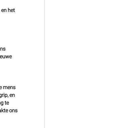
en het 
ns 
ieuwe 
ge mens 
rip, en 
g te 
kte ons 