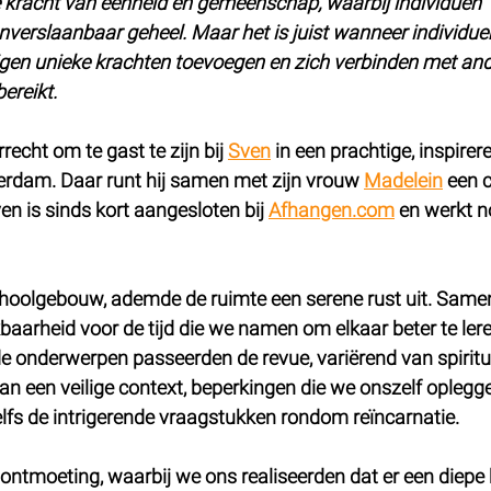
 kracht van eenheid en gemeenschap, waarbij individuen 
erslaanbaar geheel. Maar het is juist wanneer individuen
gen unieke krachten toevoegen en zich verbinden met and
ereikt.
echt om te gast te zijn bij 
Sven
 in een prachtige, inspirer
erdam. Daar runt hij samen met zijn vrouw 
Madelein
 een 
en is sinds kort aangesloten bij 
Afhangen.com
 en werkt n
choolgebouw, ademde de ruimte een serene rust uit. Same
aarheid voor de tijd die we namen om elkaar beter te lere
e onderwerpen passeerden de revue, variërend van spiritual
an een veilige context, beperkingen die we onszelf oplegge
fs de intrigerende vraagstukken rondom reïncarnatie.
ontmoeting, waarbij we ons realiseerden dat er een diepe 