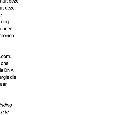
nuit deze 
at deze 
e 
 nog 
ronden 
groeien. 
 
.com. 
 ons 
de DNA, 
rgie die 
naar 
nding 
n te 