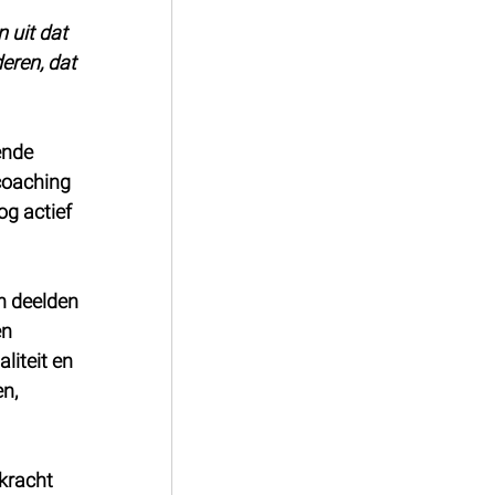
 uit dat 
eren, dat 
ende 
coaching 
og actief 
n deelden 
n 
iteit en 
n, 
kracht 