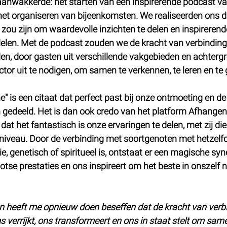
anwakkerde: het starten van een inspirerende podcast va
het organiseren van bijeenkomsten. We realiseerden ons d
g zou zijn om waardevolle inzichten te delen en inspirerend
delen. Met de podcast zouden we de kracht van verbinding
en, door gasten uit verschillende vakgebieden en achterg
ctor uit te nodigen, om samen te verkennen, te leren en te 
e"
 is een citaat dat perfect past bij onze ontmoeting en de
 gedeeld. Het is dan ook credo van het platform Afhangen
dat het fantastisch is onze ervaringen te delen, met zij die
 niveau. Door de verbinding met soortgenoten met hetzelf
ie, genetisch of spiritueel is, ontstaat er een magische syne
rootse prestaties en ons inspireert om het beste in onszelf 
 heeft me opnieuw doen beseffen dat de kracht van verbi
 verrijkt, ons transformeert en ons in staat stelt om same