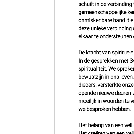
schuilt in de verbindin
gemeenschappelijke kenm
onmiskenbare band die on
deze unieke verbinding 
elkaar te ondersteunen 
De kracht van spirituel
In de gesprekken met Sv
spiritualiteit. We sprak
bewustzijn in ons leven.
diepers, versterkte onze
opende nieuwe deuren v
moeilijk in woorden te v
we besproken hebben.
Het belang van een veil
Het creëren van een veil