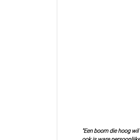
"Een boom die hoog wil r
ook is ware persoonlijke 