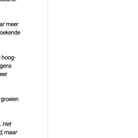
ar meer 
 zoekende 
e hoog-
rgens 
eer 
 groeien 
 Het 
d, maar 