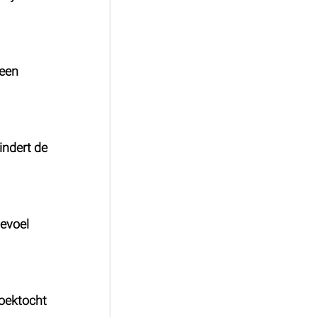
 een 
ndert de 
evoel 
oektocht 