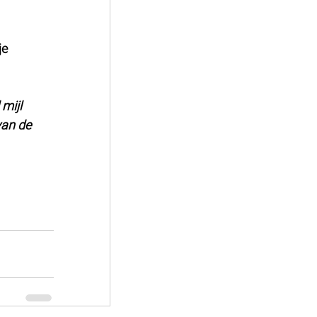
e 
mijl 
van de 