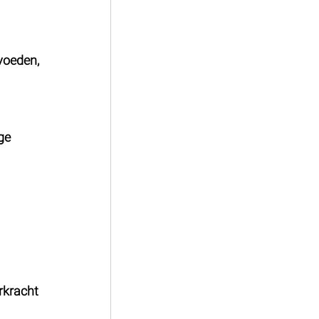
voeden, 
ge 
 
rkracht 