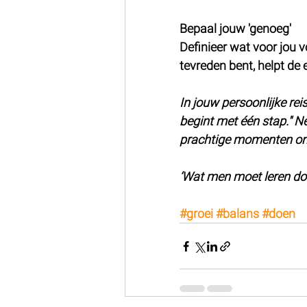
Bepaal jouw 'genoeg'
Definieer wat voor jou 
tevreden bent, helpt de
In jouw persoonlijke rei
begint met één stap." N
prachtige momenten o
‘Wat men moet leren doen
#groei
#balans
#doen