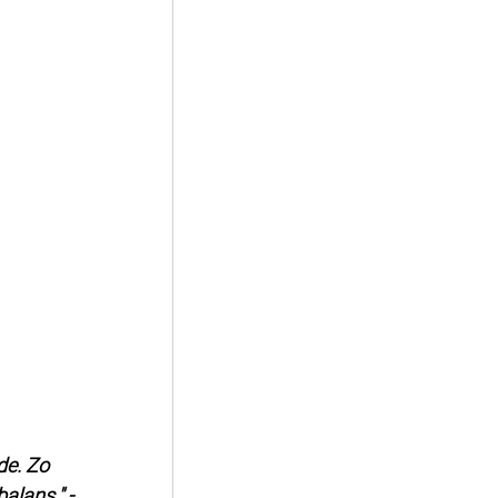
de. Zo 
alans." - 