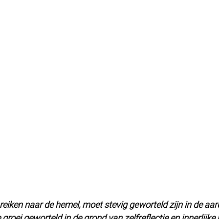
eiken naar de hemel, moet stevig geworteld zijn in de aar
groei geworteld in de grond van zelfreflectie en innerlijke b