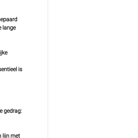
gepaard 
 lange 
jke 
ntieel is 
je gedrag:
 lijn met 