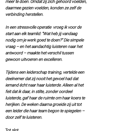
meer te doen. Omdat zij zich gehoord voelden, 
daarmee gezien voelden, konden ze zelf de 
verbinding herstellen.
In een stressvolle operatie
 vroeg ik voor de 
start aan elk teamlid: “Wat heb jij vandaag 
nodig om je werk goed te doen?” Die simpele 
vraag – en het aandachtig luisteren naar het 
antwoord – maakte het verschil tussen 
gewoon uitvoeren en excelleren.
Tijdens een leiderschap training, vertelde een 
deelnemer dat zij nooit het gevoel had dat 
iemand écht naar haar luisterde. Alleen al het 
feit dat ik daar, in stilte, zonder oordeel 
luisterde, gaf haar de ruimte om haar koers te 
herijken. De weken daarna groeide zij uit tot 
een leider die haar team begon te spiegelen – 
door zelf te luisteren.
Tot slot