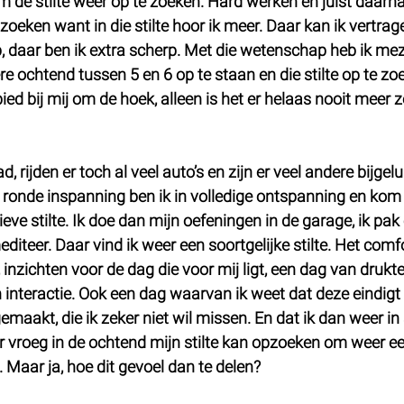
m de stilte weer op te zoeken. Hard werken en juist daarna
zoeken want in die stilte hoor ik meer. Daar kan ik vertrag
p, daar ben ik extra scherp. Met die wetenschap heb ik mez
 ochtend tussen 5 en 6 op te staan en die stilte op te zoe
ed bij mij om de hoek, alleen is het er helaas nooit meer zo 
 rijden er toch al veel auto’s en zijn er veel andere bijgelu
ronde inspanning ben ik in volledige ontspanning en kom i
ieve stilte. Ik doe dan mijn oefeningen in de garage, ik pak
iteer. Daar vind ik weer een soortgelijke stilte. Het comfor
 inzichten voor de dag die voor mij ligt, een dag van drukte
n interactie. Ook een dag waarvan ik weet dat deze eindigt
kt, die ik zeker niet wil missen. En dat ik dan weer in st
r vroeg in de ochtend mijn stilte kan opzoeken om weer e
. Maar ja, hoe dit gevoel dan te delen?