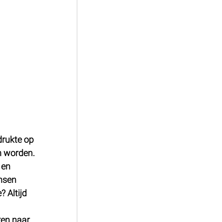
drukte op 
n worden. 
 en 
nsen 
 Altijd 
ren naar 