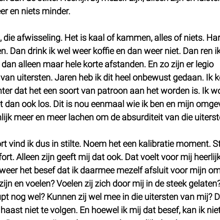
eer en niets minder.
, die afwisseling. Het is kaal of kammen, alles of niets. Ha
 Dan drink ik wel weer koffie en dan weer niet. Dan ren i
dan alleen maar hele korte afstanden. En zo zijn er legio 
an uitersten. Jaren heb ik dit heel onbewust gedaan. Ik k
ter dat het een soort van patroon aan het worden is. Ik wo
t dan ook los. Dit is nou eenmaal wie ik ben en mijn omge
enlijk meer en meer lachen om de absurditeit van die uiterst
vind ik dus in stilte. Noem het een kalibratie moment. Sti
t. Alleen zijn geeft mij dat ook. Dat voelt voor mij heerlijk
eer het besef dat ik daarmee mezelf afsluit voor mijn om
jn en voelen? Voelen zij zich door mij in de steek gelaten?
pt nog wel? Kunnen zij wel mee in die uitersten van mij? 
 haast niet te volgen. En hoewel ik mij dat besef, kan ik nie