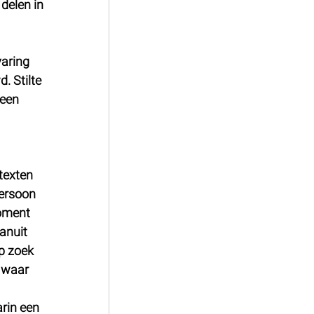
delen in 
varing 
. Stilte 
een 
texten 
ersoon 
oment 
anuit 
p zoek 
 waar 
rin een 