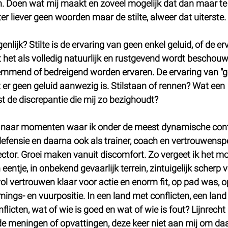
. Doen wat mij maakt en zoveel mogelijk dat dan maar te 
er liever geen woorden maar de stilte, alweer dat uiterste.
genlijk? Stilte is de ervaring van geen enkel geluid, of de er
 het als volledig natuurlijk en rustgevend wordt beschouwd
lemmend of bedreigend worden ervaren. De ervaring van "g
t er geen geluid aanwezig is. Stilstaan of rennen? Wat een 
ist de discrepantie die mij zo bezighoudt?
ug naar momenten waar ik onder de meest dynamische con
efensie en daarna ook als trainer, coach en vertrouwensp
ector. Groei maken vanuit discomfort. Zo vergeet ik het m
 eentje, in onbekend gevaarlijk terrein, zintuigelijk scherp v
ol vertrouwen klaar voor actie en enorm fit, op pad was, o
ings- en vuurpositie. In een land met conflicten, een land
flicten, wat of wie is goed en wat of wie is fout? Lijnrecht 
e meningen of opvattingen, deze keer niet aan mij om daa