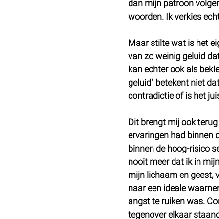
dan mijn patroon volgen
woorden. Ik verkies echt
Maar stilte wat is het ei
van zo weinig geluid dat
kan echter ook als bek
geluid" betekent niet da
contradictie of is het ju
Dit brengt mij ook ter
ervaringen had binnen d
binnen de hoog-risico s
nooit meer dat ik in mijn
mijn lichaam en geest, v
naar een ideale waarnem
angst te ruiken was. Con
tegenover elkaar staand