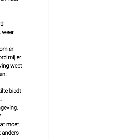
rd 
k weer 
om er 
rd mij er 
ving weet 
en. 
lte biedt 
. 
geving. 
 
Dat moet 
t anders 