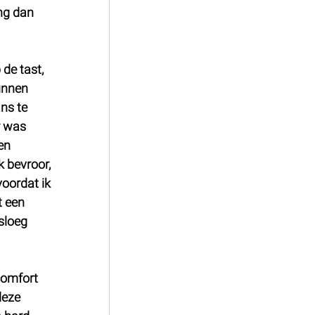
ng dan 
de tast, 
unnen 
ns te 
r was 
en 
k bevroor, 
oordat ik 
t een 
sloeg 
comfort 
deze 