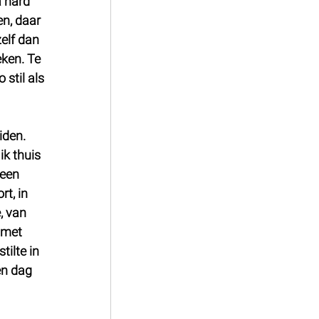
 hard 
en, daar 
elf dan 
ken. Te 
stil als 
iden. 
k thuis 
 een 
t, in 
, van 
 met 
ilte in 
en dag 