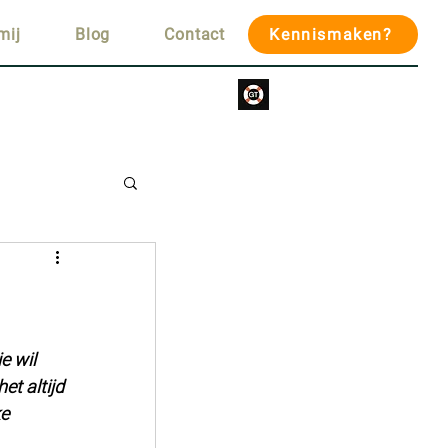
mij
Blog
Contact
Kennismaken?
e wil 
t altijd 
e 