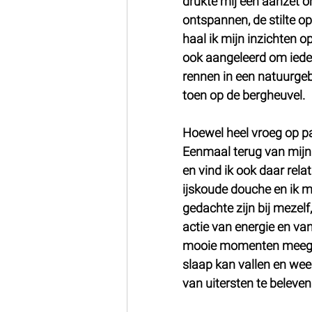
drukte mij een aanzet o
ontspannen, de stilte op
haal ik mijn inzichten o
ook aangeleerd om iedere
rennen in een natuurgebi
toen op de bergheuvel. 
Hoewel heel vroeg op pad,
Eenmaal terug van mijn 
en vind ik ook daar relat
ijskoude douche en ik med
gedachte zijn bij mezelf,
actie van energie en va
mooie momenten meegemaa
slaap kan vallen en wee
van uitersten te beleven