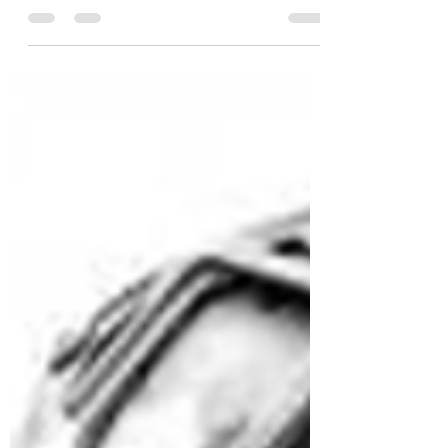
verliezen is niets vergeleken met het
verliezen van jezelf." We leven in een tijd
van aanpassing....