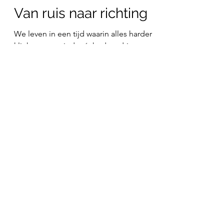
14 apr 2025
Van ruis naar richting
We leven in een tijd waarin alles harder
klinkt, maar minder écht doordringt.
Mailtjes, meldingen, meningen,
meetings. De snelheid is...