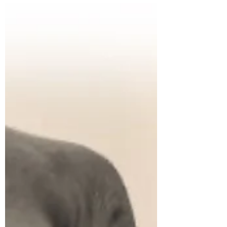
doe wat ik doe. Ik verwacht niets en
accepteer alles.” – Anthony...